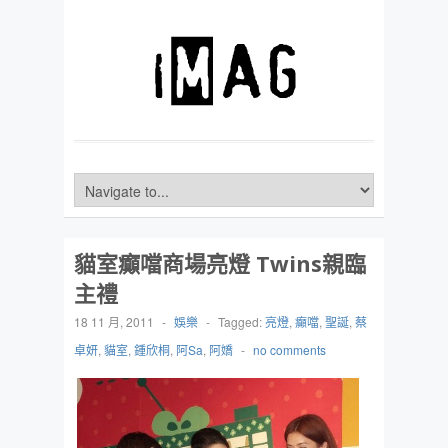
貓室癲噹商場亮燈 Twins親臨
主禮
18 11 月, 2011
-
娛樂
-
Tagged:
亮燈
,
癲噹
,
聖誕
,
蔡
卓妍
,
貓室
,
鍾欣桐
,
阿Sa
,
阿嬌
-
no comments