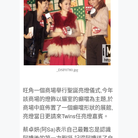
_DSF0780.jpg
旺角一個商場舉行聖誕亮燈儀式,今年
該商場的燈飾以貓室的癲噹為主題,於
商場中庭佈置了一個癲噹形狀的展館,
亮燈當日更請來Twins任亮燈嘉賓。
蔡卓妍(阿Sa)表示自己最難忘是認識
阿嬌後的第一次聖誕,記得阿嬌送了自