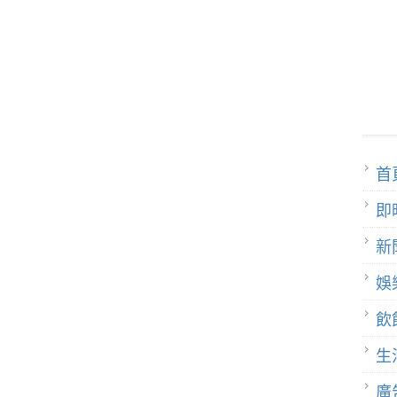
首
即
新
娛
飲
生
廣