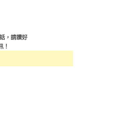
的話，請讚好
訊！