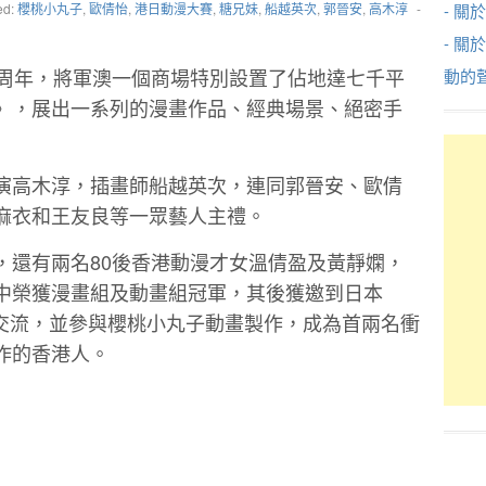
ed:
櫻桃小丸子
,
歐倩怡
,
港日動漫大賽
,
糖兄妹
,
船越英次
,
郭晉安
,
高木淳
-
- 關於
- 關
5周年，將軍澳一個商場特別設置了佔地達七千平
動的
》，展出一系列的漫畫作品、經典場景、絕密手
演高木淳，插畫師船越英次，連同郭晉安、歐倩
麻衣和王友良等一眾藝人主禮。
，還有兩名80後香港動漫才女溫倩盈及黃靜嫻，
中榮獲漫畫組及動畫組冠軍，其後獲邀到日本
動畫製作室交流，並參與櫻桃小丸子動畫製作，成為首兩名衝
作的香港人。