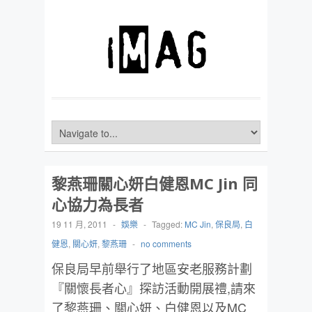
黎燕珊關心妍白健恩MC Jin 同
心協力為長者
19 11 月, 2011
-
娛樂
-
Tagged:
MC Jin
,
保良局
,
白
健恩
,
關心妍
,
黎燕珊
-
no comments
保良局早前舉行了地區安老服務計劃
『關懷長者心』探訪活動開展禮,請來
了黎燕珊、關心妍、白健恩以及MC