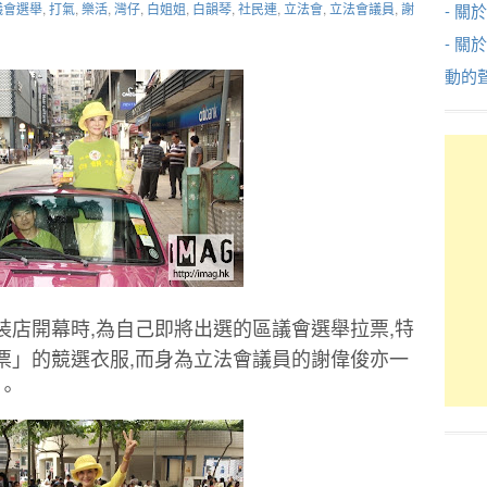
議會選舉
,
打氣
,
樂活
,
灣仔
,
白姐姐
,
白韻琴
,
社民連
,
立法會
,
立法會議員
,
謝
- 關於
- 關
動的
裝店開幕時,為自己即將出選的區議會選舉拉票,特
票」的競選衣服,而身為立法會議員的謝偉俊亦一
。