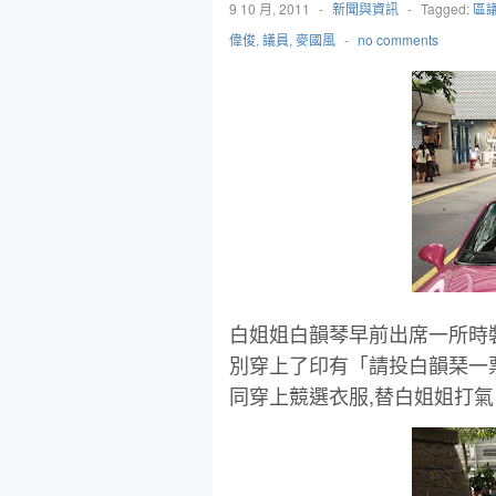
9 10 月, 2011
-
新聞與資訊
-
Tagged:
區
偉俊
,
議員
,
麥國風
-
no comments
白姐姐白韻琴早前出席一所時
別穿上了印有「請投白韻琹一
同穿上競選衣服,替白姐姐打氣