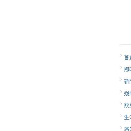
首
即
新
娛
飲
生
廣