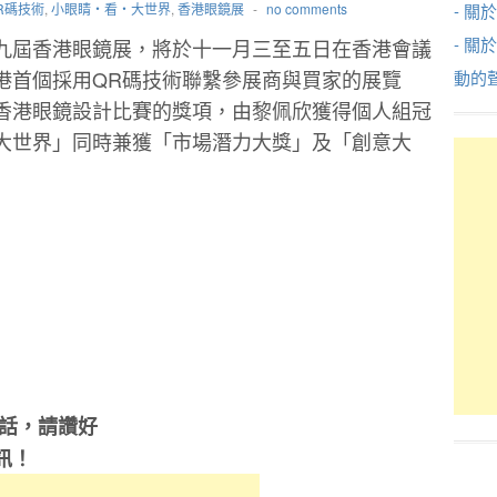
R碼技術
,
小眼睛‧看‧大世界
,
香港眼鏡展
-
no comments
- 關於
- 關
九屆香港眼鏡展，將於十一月三至五日在香港會議
港首個採用QR碼技術聯繫參展商與買家的展覽
動的
香港眼鏡設計比賽的獎項，由黎佩欣獲得個人組冠
大世界」同時兼獲「市場潛力大獎」及「創意大
的話，請讚好
訊！