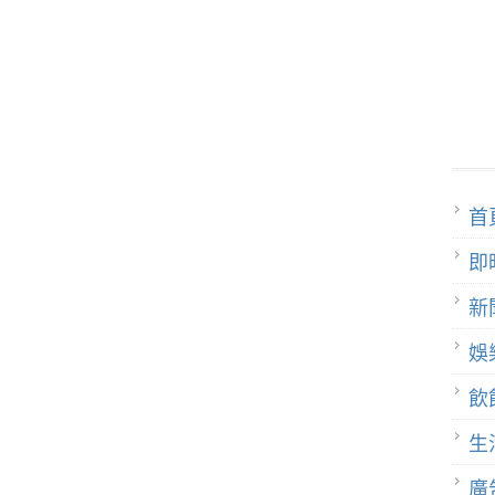
首
即
新
娛
飲
生
廣