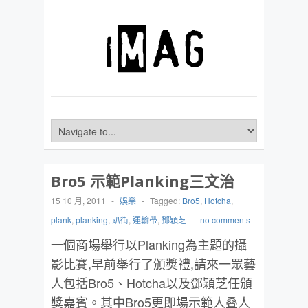
Bro5 示範Planking三文治
15 10 月, 2011
-
娛樂
-
Tagged:
Bro5
,
Hotcha
,
plank
,
planking
,
趴街
,
運輸帶
,
鄧穎芝
-
no comments
一個商場舉行以Planking為主題的攝
影比賽,早前舉行了頒獎禮,請來一眾藝
人包括Bro5、Hotcha以及鄧穎芝任頒
獎嘉賓。其中Bro5更即場示範人叠人