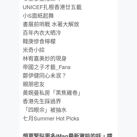
UNICEF扎根香港廿五載
小S面紙起舞
書展前哨戰 水著大解放
百年內衣大晒冷
韓庚慘食檸檬
米奇小綜
林宥嘉美妙的現身
帝國之子才藝_Fans
鄭伊健同心未泯？
親朋密友
黃婉曼私房「黑焦雞卷」
香港先生踩過界
「四眼佘」被抽水
七月Summer Hot Picks
想更緊貼更多iMag最新資訊的話，請