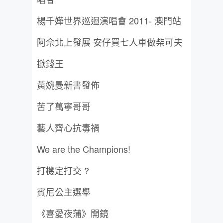
楊千嬅世界巡迴演唱會 2011- 澳門站
阿佘北上發展 安仔買七人車做柴可夫
撳錢王
黃婉曼新書發佈
苦了萬寧哥哥
藝人齊心抗毒禍
We are the Champions!
打機定打交 ?
賓尼公主選舉
《喜愛夜蒲》開鏡