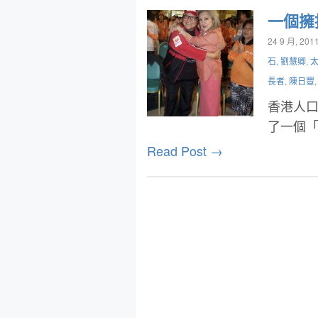
一個擁
24 9 月, 201
石
,
劉慧卿
,
長者
,
陳日豐
香港人口
了一個
Read Post →