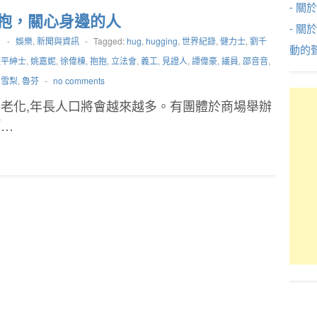
- 關於
抱，關心身邊的人
- 關
1
-
娛樂
,
新聞與資訊
-
Tagged:
hug
,
hugging
,
世界紀錄
,
健力士
,
劉千
動的
太平紳士
,
姚嘉妮
,
徐偉棟
,
抱抱
,
立法會
,
義工
,
見證人
,
譚偉豪
,
議員
,
邵音音
,
,
雪梨
,
魯芬
-
no comments
老化,年長人口將會越來越多。有團體於商場舉辦
「…