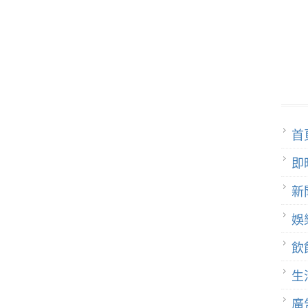
首
即
新
娛
飲
生
廣