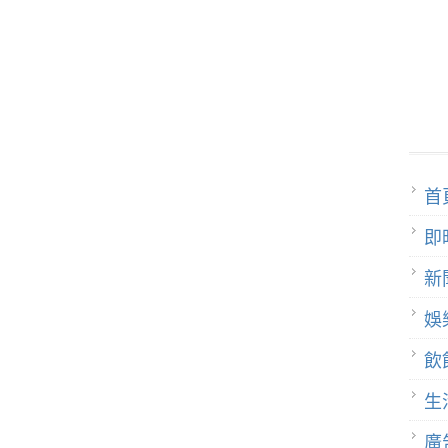
首
即
新
娛
飲
生
廣