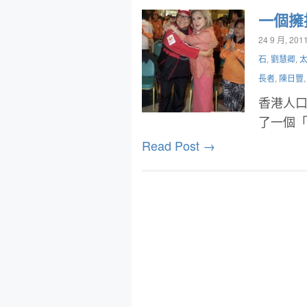
一個擁
24 9 月, 201
石
,
劉慧卿
,
長者
,
陳日豐
香港人口
了一個
Read Post →