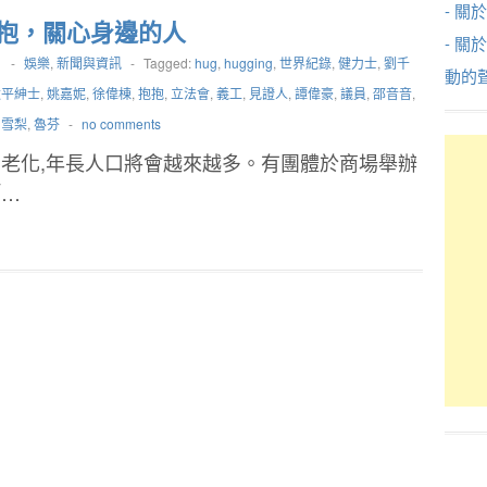
- 關於
抱，關心身邊的人
- 關
1
-
娛樂
,
新聞與資訊
-
Tagged:
hug
,
hugging
,
世界紀錄
,
健力士
,
劉千
動的
太平紳士
,
姚嘉妮
,
徐偉棟
,
抱抱
,
立法會
,
義工
,
見證人
,
譚偉豪
,
議員
,
邵音音
,
,
雪梨
,
魯芬
-
no comments
老化,年長人口將會越來越多。有團體於商場舉辦
「…