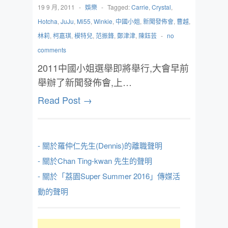
19 9 月, 2011
-
娛樂
-
Tagged:
Carrie
,
Crystal
,
Hotcha
,
JuJu
,
Mi55
,
Winkie
,
中國小姐
,
新聞發佈會
,
曹越
,
林莉
,
柯嘉琪
,
模特兒
,
范振鋒
,
鄭津津
,
陳鈺芸
-
no
comments
‎2011中國小姐選舉即將舉行,大會早前
舉辦了新聞發佈會,上…
Read Post →
- 關於羅仲仁先生(Dennis)的離職聲明
- 關於Chan Ting-kwan 先生的聲明
- 關於「荔園Super Summer 2016」傳媒活
動的聲明