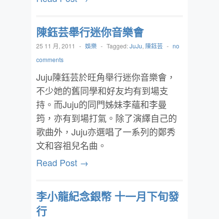
陳鈺芸舉行迷你音樂會
25 11 月, 2011
-
娛樂
-
Tagged:
JuJu
,
陳鈺芸
-
no
comments
Juju陳鈺芸於旺角舉行迷你音樂會，
不少她的舊同學和好友均有到場支
持。而Juju的同門姊妹李蘊和李曼
筠，亦有到場打氣。除了演繹自己的
歌曲外，Juju亦選唱了一系列的鄭秀
文和容祖兒名曲。
Read Post →
李小龍紀念銀幣 十一月下旬發
行