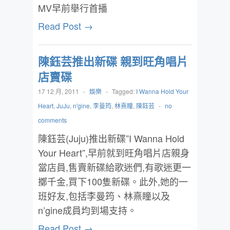
MV早前舉行首播
Read Post →
陳鈺芸推出新碟 親到旺角唱片
店賣碟
17 12 月, 2011
-
娛樂
-
Tagged:
I Wanna Hold Your
Heart
,
JuJu
,
n'gine
,
李曼筠
,
林熹瞳
,
陳鈺芸
-
no
comments
陳鈺芸(Juju)推出新碟”I Wanna Hold
Your Heart”,早前就到旺角唱片店親身
當店員,售賣新碟給歌迷們,有歌迷更一
擲千金,買下100隻新碟。此外,她的一
班好友,包括李曼筠、林熹瞳以及
n’gine成員均到場支持。
Read Post →