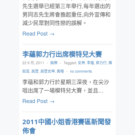
先生選舉已經第三年舉行,每年選出的
男同志先生將會擔起重任,向外宣傳和
減少民眾對同性戀的誤解。
Read Post →
李蘊郭力行出席模特兒大賽
22 9 月, 2011
-
娛樂
-
Tagged:
女神
,
李蘊
,
郭力行
,
陳
鈺芸
,
高登
,
高登女神
,
黃榕
-
no comments
李蘊和郭力行於星期三深夜，在尖沙
咀出席了一場模特兒大賽，並且…
Read Post →
2011中國小姐香港賽區新聞發
佈會