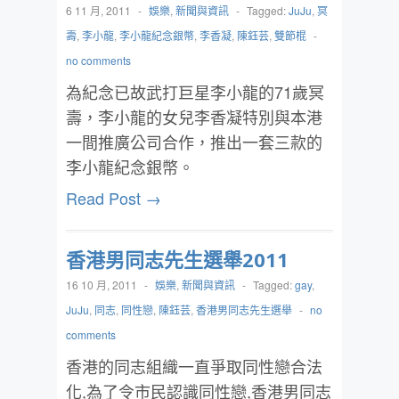
6 11 月, 2011
-
娛樂
,
新聞與資訊
-
Tagged:
JuJu
,
冥
壽
,
李小龍
,
李小龍紀念銀幣
,
李香凝
,
陳鈺芸
,
雙節棍
-
no comments
為紀念已故武打巨星李小龍的71歲冥
壽，李小龍的女兒李香凝特別與本港
一間推廣公司合作，推出一套三款的
李小龍紀念銀幣。
Read Post →
香港男同志先生選舉2011
16 10 月, 2011
-
娛樂
,
新聞與資訊
-
Tagged:
gay
,
JuJu
,
同志
,
同性戀
,
陳鈺芸
,
香港男同志先生選舉
-
no
comments
香港的同志組織一直爭取同性戀合法
化,為了令市民認識同性戀,香港男同志