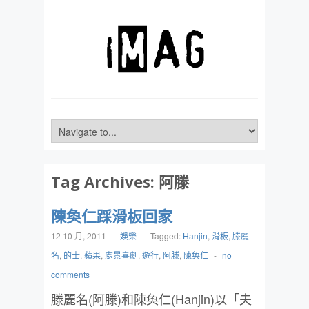
Tag Archives:
阿滕
陳奐仁踩滑板回家
12 10 月, 2011
-
娛樂
-
Tagged:
Hanjin
,
滑板
,
滕麗
名
,
的士
,
蘋果
,
處景喜劇
,
遊行
,
阿滕
,
陳奐仁
-
no
comments
滕麗名(阿滕)和陳奐仁(Hanjin)以「夫