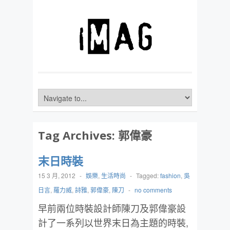
Tag Archives:
郭偉豪
末日時裝
15 3 月, 2012
-
娛樂
,
生活時尚
-
Tagged:
fashion
,
吳
日言
,
羅力威
,
詩雅
,
郭偉豪
,
陳刀
-
no comments
早前兩位時裝設計師陳刀及郭偉豪設
計了一系列以世界末日為主題的時裝,