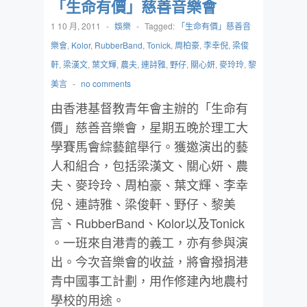
「生命有價」慈善音樂會
1 10 月, 2011
-
娛樂
-
Tagged:
「生命有價」慈善音
樂會
,
Kolor
,
RubberBand
,
Tonick
,
周柏豪
,
李幸倪
,
梁俊
軒
,
梁漢文
,
葉文輝
,
農夫
,
連詩雅
,
野仔
,
關心妍
,
麥玲玲
,
黎
美言
-
no comments
由香港基督教青年會主辦的「生命有
價」慈善音樂會，星期五晚於理工大
學賽馬會綜藝館舉行。獲邀演出的藝
人和組合，包括梁漢文、關心妍、農
夫、麥玲玲、周柏豪、葉文輝、李幸
倪、連詩雅、梁俊軒、野仔、黎美
言、RubberBand、Kolor以及Tonick
。一班來自港青的義工，亦有參與演
出。今次音樂會的收益，將會撥捐港
青中國事工計劃，用作修建內地農村
學校的用途。