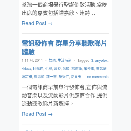
荃灣一個商場舉行聖誕倒數活動,當晚
出席的嘉賓包括鍾嘉欣、連詩…
Read Post →
電訊發佈會 群星分享聽歌睇片
體驗
1 11 月, 2011
-
娛樂
,
生活時尚
-
Tagged:
3
,
anyplex
,
kkbox
,
何佩瑜
,
小肥
,
彭發
,
彭順
,
楊愛謹
,
羅仲謙
,
葉念琛
,
連詩雅
,
鄭思傑
,
鍾一憲
,
陳奐仁
,
麥貝夷
-
no comments
一個電訊商早前舉行發佈會,宣佈與流
動音樂以及流動影片供應商合作,提供
流動聽歌睇片新選擇。
Read Post →