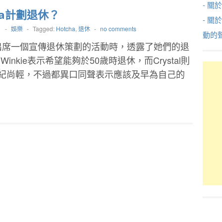
- 關於
ha計劃退休？
- 關
1
-
娛樂
-
Tagged:
Hotcha
,
退休
-
no comments
動的
ha出席一個宣傳退休策劃的活動時，透露了她們的退
inkie表示希望能夠於50歲時退休，而Crystal則
年紀尚輕，不過都異口同聲表示應該及早為自己的