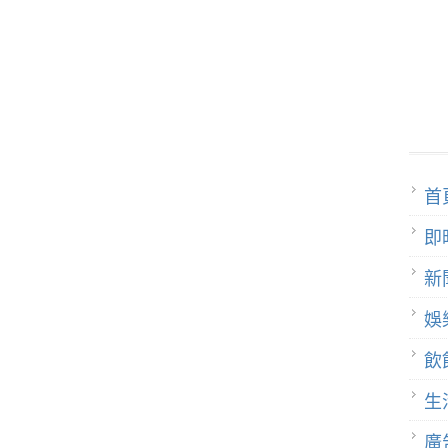
首
即
新
娛
飲
生
廣