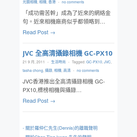
光鏡相機
,
相機
,
香港
-
no comments
「成功需苦幹」成為了近來的網絡金
句。近來相機廠商似乎都領略到…
Read Post →
JVC 全高清攝錄相機 GC-PX10
21 9 月, 2011
-
生活時尚
-
Tagged:
GC-PX10
,
JVC
,
tasha chong
,
攝錄
,
相機
,
高清
-
no comments
JVC香港推出全高清攝錄相機 GC-
PX10,標榜相機與攝錄…
Read Post →
- 關於羅仲仁先生(Dennis)的離職聲明
- 關於Chan Ting-kwan 先生的聲明