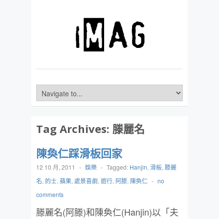
Tag Archives:
滕麗名
陳奐仁踩滑板回家
12 10 月, 2011
-
娛樂
-
Tagged:
Hanjin
,
滑板
,
滕麗
名
,
的士
,
蘋果
,
處景喜劇
,
遊行
,
阿滕
,
陳奐仁
-
no
comments
滕麗名(阿滕)和陳奐仁(Hanjin)以「夫