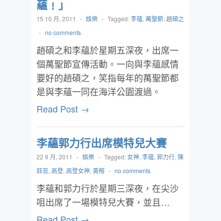
蘊﹗」
15 10 月, 2011
-
娛樂
-
Tagged:
李蘊
,
萬聖節
,
趙碩之
-
no comments
趙碩之和李蘊於星期五深夜，出席一
個萬聖節宣傳活動。一向與李蘊感情
要好的趙碩之，笑指每年的萬聖節都
是與李蘊一同在海洋公園渡過。
Read Post →
李蘊郭力行出席模特兒大賽
22 9 月, 2011
-
娛樂
-
Tagged:
女神
,
李蘊
,
郭力行
,
陳
鈺芸
,
高登
,
高登女神
,
黃榕
-
no comments
李蘊和郭力行於星期三深夜，在尖沙
咀出席了一場模特兒大賽，並且…
Read Post →