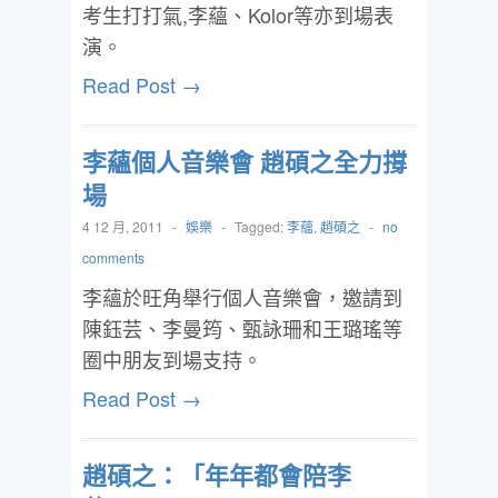
考生打打氣,李蘊、Kolor等亦到場表
演。
Read Post →
李蘊個人音樂會 趙碩之全力撐
場
4 12 月, 2011
-
娛樂
-
Tagged:
李蘊
,
趙碩之
-
no
comments
李蘊於旺角舉行個人音樂會，邀請到
陳鈺芸、李曼筠、甄詠珊和王璐瑤等
圈中朋友到場支持。
Read Post →
趙碩之：「年年都會陪李