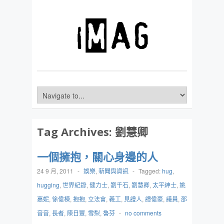
Tag Archives:
劉慧卿
一個擁抱，關心身邊的人
24 9 月, 2011
-
娛樂
,
新聞與資訊
-
Tagged:
hug
,
hugging
,
世界紀錄
,
健力士
,
劉千石
,
劉慧卿
,
太平紳士
,
姚
嘉妮
,
徐偉棟
,
抱抱
,
立法會
,
義工
,
見證人
,
譚偉豪
,
議員
,
邵
音音
,
長者
,
陳日豐
,
雪梨
,
魯芬
-
no comments