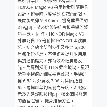
黑鑽屏幕[1] 極限韌性稱霸業界
HONOR Magic V6 採用極致輕薄機身
設計，摺疊時厚度僅約 8.75mm[2]，
展開後更薄至 4.0mm，機身重量僅約
219g[3]，帶來媲美傳統直板手機的輕
巧手感。 同時，HONOR Magic V6
外屏配備 10 倍耐摔 HONOR 黑鑽屏
幕，結合納米防刮技術及多達 5,600
層氮化矽塗層，不僅顯著提升耐用度
與抗磨損能力，亦有效降低屏幕反
光。內屏則採用 UTG 柔性玻璃，呈現
近乎零摺痕的細膩視覺效果。手機配
備 6.52 吋外屏及 7.95 吋[4]內摺疊
屏，兩塊屏幕均具備高亮度、流暢顯
示及先進護眼技術[5]，帶來清晰舒適
的觀看體驗。 機身結構方面，