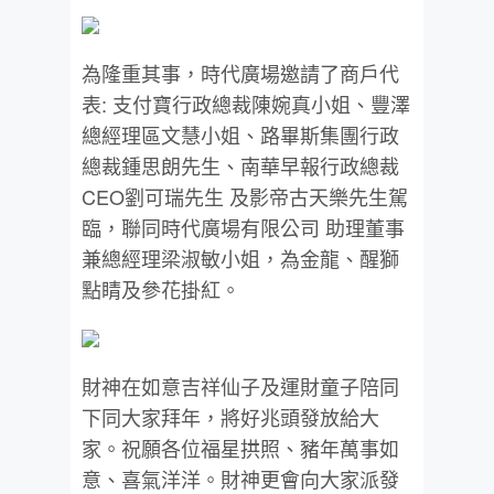
為隆重其事，時代廣場邀請了商戶代
表: 支付寶行政總裁陳婉真小姐、豐澤
總經理區文慧小姐、路畢斯集團行政
總裁鍾思朗先生、南華早報行政總裁
CEO劉可瑞先生 及影帝古天樂先生駕
臨，聯同時代廣場有限公司 助理董事
兼總經理梁淑敏小姐，為金龍、醒獅
點睛及參花掛紅。
財神在如意吉祥仙子及運財童子陪同
下同大家拜年，將好兆頭發放給大
家。祝願各位福星拱照、豬年萬事如
意、喜氣洋洋。財神更會向大家派發