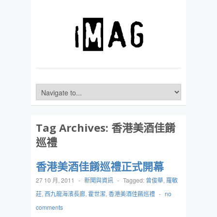
Tag Archives:
香港美酒佳餚
巡禮
香港美酒佳餚巡禮正式開幕
27 10 月, 2011
-
新聞與資訊
-
Tagged:
曾俊華
,
羅敏
莊
,
西九龍海濱長廊
,
霍世潔
,
香港美酒佳餚巡禮
-
no
comments