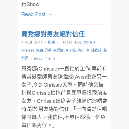
行Show
Read Post →
周秀娜對男友絕對信任
1 10 月, 2011
-
娛樂
-
Tagged:
Avis
,
Chrissie
,
Theresa
,
傳穎
,
分手
,
周秀娜
,
尹子維
,
廣州
,
車
,
陳偉成
,
髮
型師
-
no comments
周秀娜(Chrissie)一直忙於工作,早前有
傳其髮型師男友陳偉成(Avis)密會另一
女子,令到Chrissie大怒。同時他又被
指與Chrissie拍拖前見異思遷恨飛前度
女友。Chrissie出席尹子維迷你演唱會
時,對於男友絕對信任:「一向清楚佢唔
係咁既人。我信佢,不嬲佢都係一個負
責任嘅男仔。」