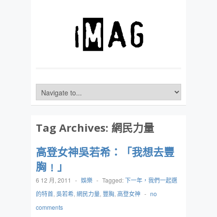
Tag Archives:
網民力量
高登女神吳若希：「我想去豐
胸﹗」
6 12 月, 2011
-
娛樂
-
Tagged:
下一年，我們一起選
的特首
,
吳若希
,
網民力量
,
豐胸
,
高登女神
-
no
comments