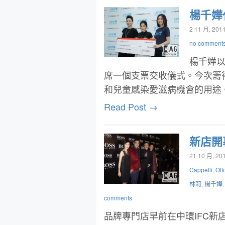
楊千嬅
2 11 月, 201
no comment
楊千嬅
席一個支票交收儀式。今次籌
和兒童感染愛滋病機會的用途
Read Post →
新店開
21 10 月, 20
Cappelli
,
Ott
林莉
,
楊千嬅
comments
品牌專門店早前在中環IFC新