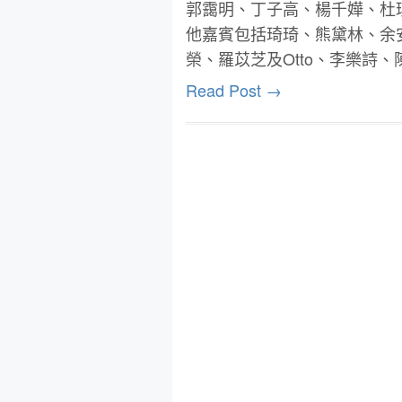
郭靄明、丁子高、楊千嬅、杜琪峰伉儷、
他嘉賓包括琦琦、熊黛林、余
榮、羅苡芝及Otto、李樂詩
Read Post →