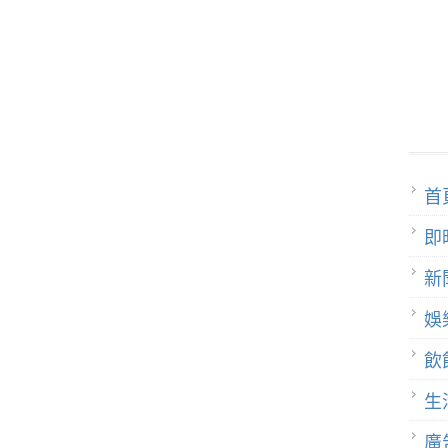
首
即
新
娛
飲
生
廣