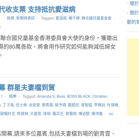
- 關於
代收支票 支持抵抗愛滋病
- 關
1
-
娛樂
,
新聞與資訊
-
Tagged:
愛滋病
,
楊千嬅
,
聯合國兒童基金會
-
動的
s
以聯合國兒童基金香港委員會大使的身份，獲邀出
得的80萬善款，將會用作研究如何能夠減低婦女
。
幕 群星夫妻檔到賀
11
-
娛樂
-
Tagged:
Amanda S
,
Boss
,
BOSS BLACK
,
Christian
o
,
丁子高
,
伍士榮
,
余安安
,
劉青雲
,
姚予晴
,
戴凱欣
,
曾智超
,
李樂詩
,
杜琪峰
,
,
歐陽妙芝
,
熊黛林
,
王嘉恩
,
琦琦
,
羅苡芝
,
郭靄明
,
陳幼堅
,
陳沛嘉
-
no
店開幕,請來多位嘉賓,包括夫妻檔到場的劉青雲、