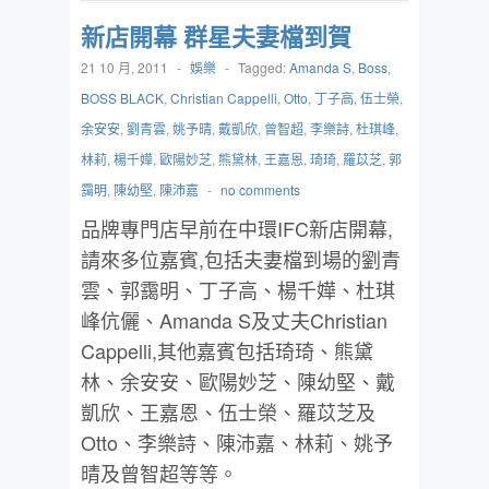
新店開幕 群星夫妻檔到賀
21 10 月, 2011
-
娛樂
-
Tagged:
Amanda S
,
Boss
,
BOSS BLACK
,
Christian Cappelli
,
Otto
,
丁子高
,
伍士榮
,
余安安
,
劉青雲
,
姚予晴
,
戴凱欣
,
曾智超
,
李樂詩
,
杜琪峰
,
林莉
,
楊千嬅
,
歐陽妙芝
,
熊黛林
,
王嘉恩
,
琦琦
,
羅苡芝
,
郭
靄明
,
陳幼堅
,
陳沛嘉
-
no comments
品牌專門店早前在中環IFC新店開幕,
請來多位嘉賓,包括夫妻檔到場的劉青
雲、郭靄明、丁子高、楊千嬅、杜琪
峰伉儷、Amanda S及丈夫Christian
Cappelli,其他嘉賓包括琦琦、熊黛
林、余安安、歐陽妙芝、陳幼堅、戴
凱欣、王嘉恩、伍士榮、羅苡芝及
Otto、李樂詩、陳沛嘉、林莉、姚予
晴及曾智超等等。