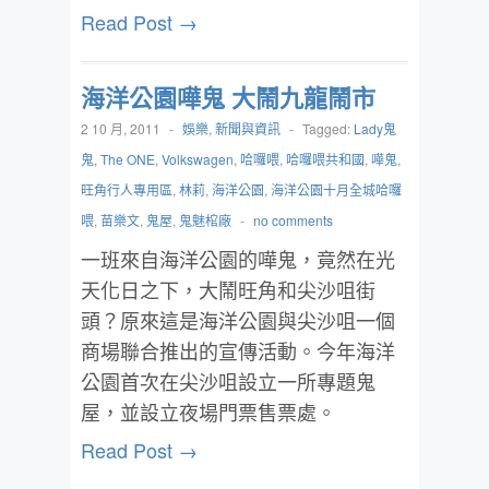
Read Post →
海洋公園嘩鬼 大鬧九龍鬧市
2 10 月, 2011
-
娛樂
,
新聞與資訊
-
Tagged:
Lady鬼
鬼
,
The ONE
,
Volkswagen
,
哈囉喂
,
哈囉喂共和國
,
嘩鬼
,
旺角行人專用區
,
林莉
,
海洋公園
,
海洋公園十月全城哈囉
喂
,
苗樂文
,
鬼屋
,
鬼魅棺廠
-
no comments
一班來自海洋公園的嘩鬼，竟然在光
天化日之下，大鬧旺角和尖沙咀街
頭？原來這是海洋公園與尖沙咀一個
商場聯合推出的宣傳活動。今年海洋
公園首次在尖沙咀設立一所專題鬼
屋，並設立夜場門票售票處。
Read Post →