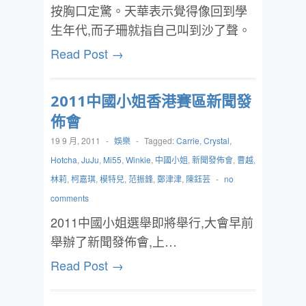
按胸口定驚。天華表示覺得像回到學
生年代,而子珊就指自己叫到沙了聲。
Read Post →
2011中國小姐香港賽區新聞發
佈會
19 9 月, 2011
-
娛樂
-
Tagged:
Carrie
,
Crystal
,
Hotcha
,
JuJu
,
Mi55
,
Winkie
,
中國小姐
,
新聞發佈會
,
曹越
,
林莉
,
柯嘉琪
,
模特兒
,
范振鋒
,
鄭津津
,
陳鈺芸
-
no
comments
‎2011中國小姐選舉即將舉行,大會早前
舉辦了新聞發佈會,上…
Read Post →