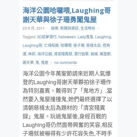
海洋公園哈囉喂,Laughing哥
謝天華與徐子珊勇闖鬼屋
23 9 月, 2011
-
娛樂
,
新聞與資訊
,
生活時尚
-
Tagged:
3D惡夢潛行
,
halloween
,
Lady鬼鬼
,
Laughing
,
Laughing哥
,
亡魂棺廠
,
哈囉喂
,
徐子珊
,
慈禧太后
,
挖角
潮
,
林莉
,
海洋公園
,
清宮殘異録
,
潛行狙擊
,
無線
,
萬聖節
,
謝天華
,
鬼
,
鬼屋
-
no comments
海洋公園今年萬聖節請來近期人氣爆
登的Laughing哥謝天華夥拍徐子珊作
為特別嘉賓。難得到了「鬼地方」,當
然要入鬼屋撞撞鬼,她們最終選擇了以
清朝慈禧太后為題材的「清宮殘異
録」鬼屋。玩過鬼屋後,身經百戰的
Laughing哥仍然面帶興奮的笑容,相反
子珊就被嚇得有少許花容失色,不時手