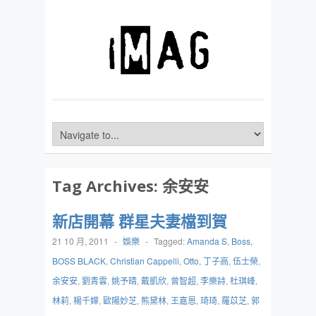
Tag Archives:
余安安
新店開幕 群星夫妻檔到賀
21 10 月, 2011
-
娛樂
-
Tagged:
Amanda S
,
Boss
,
BOSS BLACK
,
Christian Cappelli
,
Otto
,
丁子高
,
伍士榮
,
余安安
,
劉青雲
,
姚予晴
,
戴凱欣
,
曾智超
,
李樂詩
,
杜琪峰
,
林莉
,
楊千嬅
,
歐陽妙芝
,
熊黛林
,
王嘉恩
,
琦琦
,
羅苡芝
,
郭