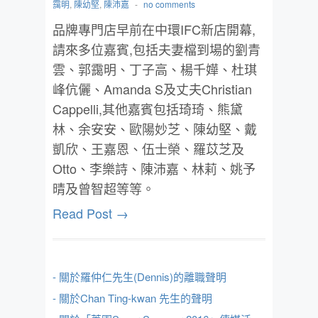
靄明
,
陳幼堅
,
陳沛嘉
-
no comments
品牌專門店早前在中環IFC新店開幕,
請來多位嘉賓,包括夫妻檔到場的劉青
雲、郭靄明、丁子高、楊千嬅、杜琪
峰伉儷、Amanda S及丈夫Christian
Cappelli,其他嘉賓包括琦琦、熊黛
林、余安安、歐陽妙芝、陳幼堅、戴
凱欣、王嘉恩、伍士榮、羅苡芝及
Otto、李樂詩、陳沛嘉、林莉、姚予
晴及曾智超等等。
Read Post →
- 關於羅仲仁先生(Dennis)的離職聲明
- 關於Chan Ting-kwan 先生的聲明