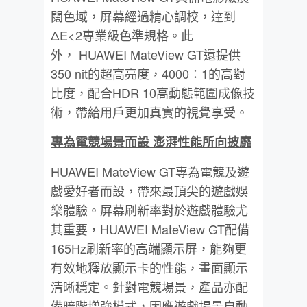
闊色域，屏幕經過精心調校，達到
ΔE<2專業級色準規格。此
外， HUAWEI MateView GT還提供
350 nit的超高亮度，4000：1的高對
比度，配合HDR 10高動態範圍成像技
術，帶給用戶更加真實的視覺享受。
專為電競場景而設
澎湃性能所向披靡
HUAWEI MateView GT專為電競及遊
戲愛好者而設，帶來最頂尖的遊戲娛
樂體驗。屏幕刷新率對於遊戲體驗尤
其重要，HUAWEI MateView GT配備
165Hz刷新率的高端顯示屏，能夠更
有效地釋放顯示卡的性能，畫面顯示
清晰穩定。針對電競場景，產品亦配
備暗階增強模式，因應遊戲場景自動