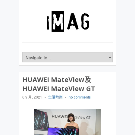
HUAWEI MateView及
HUAWEI MateView GT
6 9 月, 2021
-
生活時尚
-
no comments