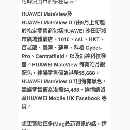
鬆解決用戶的多種需求。
HUAWEI MateView
及
HUAWEI MateView GT
由
9
月上
旬
起
於指定零售商包括
HUAWEI
沙田新城
市廣場
體驗店、
1010
、
csl.
、
HKT
、
百老匯、豐澤、蘇寧、科栢
Cyber-
Pro
、
Centralfield
，以及訊達科技發
售。
HUAWEI MateView
備有皓月銀
配色，建議零售價為港幣
$5,688
。
HUAWEI MateView GT
則備有黑色，
建議零售價為港幣
$4,488
。詳情請留
意
HUAWEI Mobile HK Facebook
專
頁。
想更緊貼更多iMag最新資訊的話，請