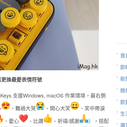
首
即
新
輕鬆更換最愛表情符號
娛
eys 支援Windows, macOS 作業環境，最右側
飲
心
、難過大哭
、開心大笑
、笑中帶淚
生
、愛心
️、比讚
、祈禱/感謝
），搭配
廣