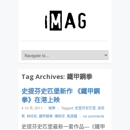
Tag Archives:
鐵甲鋼拳
史提芬史匹堡新作 《鐵甲鋼
拳》在港上映
4 10 月, 2011
-
娛樂
-
Tagged:
史提芬史匹堡
,
吳若
希
,
林欣彤
,
鐵甲鋼拳
,
陳柏宇
,
馬德鍾
-
no comments
史提芬史匹堡最新一套作品—《鐵甲