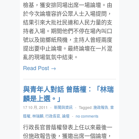
檢基，獲安排同場出席一場論壇。由
於今次論壇容許公眾人士入場提問，
結果引來大批社民連和人民力量的支
持者入場。期間他們不停在場內叫口
號以及拋擲紙飛機，主持人曾經兩度
提出要中止論壇。最終論壇在一片混
亂的現場氣氛中結束。
Read Post →
與青年人對話 曾蔭權︰「林瑞
麟是上選。」
17 10 月, 2011
-
新聞與資訊
-
Tagged:
施政報告
,
曾
蔭權
,
林瑞麟
,
行政長官
,
論壇
-
no comments
行政長官曾蔭權發表上任以來最後一
份施政報告後，獲邀出席一個論壇，