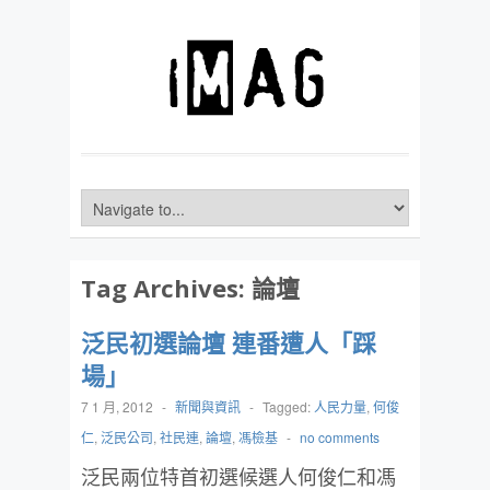
Tag Archives:
論壇
泛民初選論壇 連番遭人「踩
場」
7 1 月, 2012
-
新聞與資訊
-
Tagged:
人民力量
,
何俊
仁
,
泛民公司
,
社民連
,
論壇
,
馮檢基
-
no comments
泛民兩位特首初選候選人何俊仁和馮