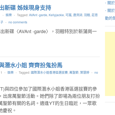
- 關於
出新碟 姊妹現身支持
- 關
1
-
娛樂
-
Tagged:
AVAnt -garde
,
Kellyjackie
,
可嵐
,
唐貝詩
,
羽翹
,
莊思
動的
迪子
-
no comments
出新碟〈AVAnt -garde〉，羽翹特別於新蒲崗一
與潛水小姐 齊齊扮鬼扮馬
11
-
娛樂
-
Tagged:
國際潛水小姐香港區選拔賽
,
萬聖節
,
葉慧婷
-
no
YT)與四位參加了國際潛水小姐香港區選拔賽的參
，出席萬聖節活動。她們除了即場為兩位朋友打扮
萬聖節有關的名詞。適逢YT的生日臨近，一眾歌
她慶祝。