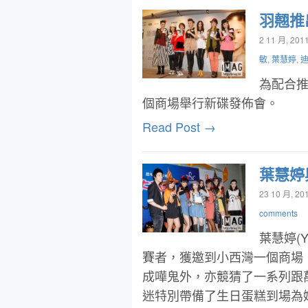
羽翹推
2 11 月, 201
敏
,
葉慧婷
,
為配合推
個商場舉行新碟發佈會。
Read Post →
葉慧婷
23 10 月, 20
comments
葉慧婷(
賽者，獲邀到小西灣一個商場
成嘩鬼外，亦競猜了一系列跟
迷特別帶備了生日蛋糕到場為