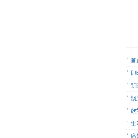
首
即
新
娛
飲
生
廣