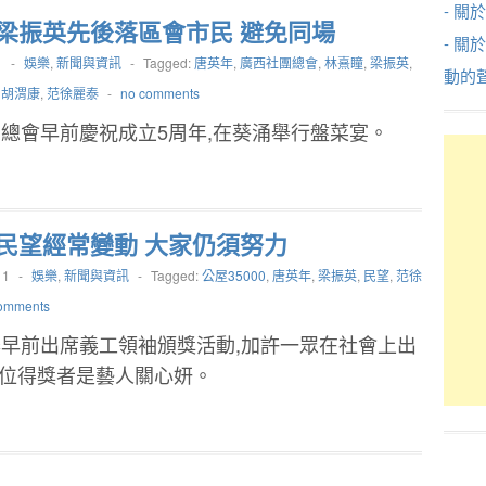
- 關於
梁振英先後落區會市民 避免同場
- 關
1
-
娛樂
,
新聞與資訊
-
Tagged:
唐英年
,
廣西社團總會
,
林熹瞳
,
梁振英
,
動的
,
胡渭康
,
范徐麗泰
-
no comments
總會早前慶祝成立5周年,在葵涌舉行盤菜宴。
民望經常變動 大家仍須努力
11
-
娛樂
,
新聞與資訊
-
Tagged:
公屋35000
,
唐英年
,
梁振英
,
民望
,
范徐
omments
早前出席義工領袖頒獎活動,加許一眾在社會上出
一位得獎者是藝人關心妍。