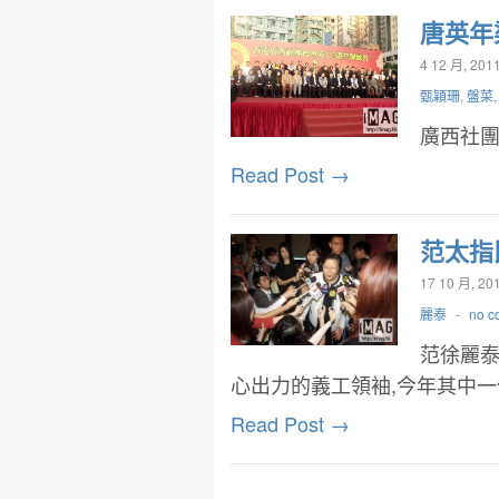
唐英年
4 12 月, 201
甄穎珊
,
盤菜
廣西社團
Read Post →
范太指
17 10 月, 20
麗泰
-
no c
范徐麗泰
心出力的義工領袖,今年其中
Read Post →