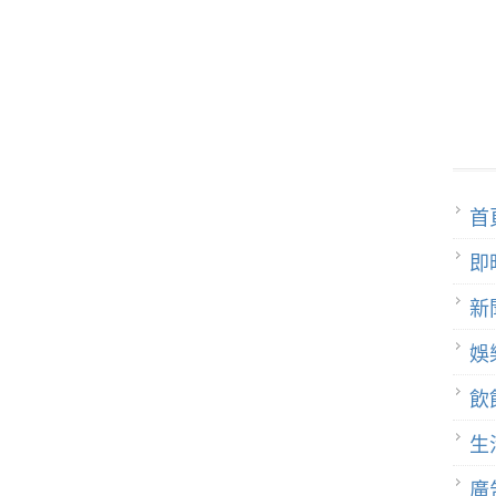
首
即
新
娛
飲
生
廣