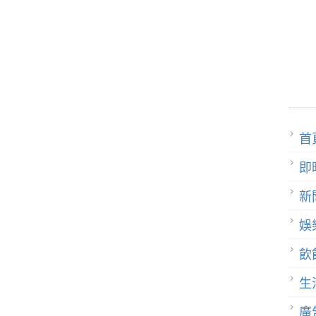
首
即
新
娛
飲
生
廣