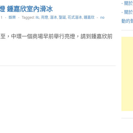
- 關於
燈 鍾嘉欣室內滑冰
- 關
11
-
娛樂
-
Tagged:
ifc
,
亮燈
,
溜冰
,
聖誕
,
花式溜冰
,
鍾嘉欣
-
no
動的
將至，中環一個商場早前舉行亮燈，請到鍾嘉欣前