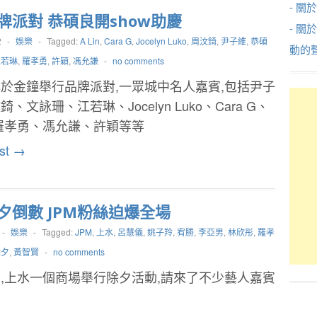
- 關於
牌派對 恭碩良開show助慶
- 關
2
-
娛樂
-
Tagged:
A Lin
,
Cara G
,
Jocelyn Luko
,
周汶錡
,
尹子維
,
恭碩
動的
江若琳
,
羅孝勇
,
許穎
,
馮允謙
-
no comments
於金鐘舉行品牌派對,一眾城中名人嘉賓,包括尹子
、文詠珊、江若琳、Jocelyn Luko、Cara G、
n、羅孝勇、馮允謙、許穎等等
st →
夕倒數 JPM粉絲迫爆全場
-
娛樂
-
Tagged:
JPM
,
上水
,
呂慧儀
,
姚子羚
,
宥勝
,
李亞男
,
林欣彤
,
羅孝
除夕
,
黃智賢
-
no comments
,上水一個商場舉行除夕活動,請來了不少藝人嘉賓