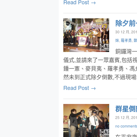
Read Post →
除夕前
30 12 月, 20
妹
,
羅孝勇
,
銅鑼灣
儀式,並請來了一眾嘉賓,包
鍾一憲、麥貝夷、羅孝勇、馮允謙、
然未到正式除夕倒數,不過現
Read Post →
群星倒
25 12 月, 20
no comment
在平安夜