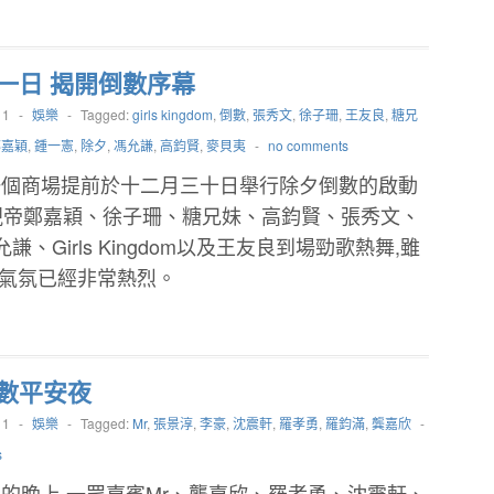
一日 揭開倒數序幕
11
-
娛樂
-
Tagged:
girls kingdom
,
倒數
,
張秀文
,
徐子珊
,
王友良
,
糖兄
鄭嘉穎
,
鍾一憲
,
除夕
,
馮允謙
,
高鈞賢
,
麥貝夷
-
no comments
一個商場提前於十二月三十日舉行除夕倒數的啟動
括視帝鄭嘉穎、徐子珊、糖兄妹、高鈞賢、張秀文、
Girls Kingdom以及王友良到場勁歌熱舞,雖
場氣氛已經非常熱烈。
數平安夜
11
-
娛樂
-
Tagged:
Mr
,
張景淳
,
李豪
,
沈震軒
,
羅孝勇
,
羅鈞滿
,
龔嘉欣
-
s
的晚上,一眾嘉賓Mr、龔嘉欣、羅孝勇、沈震軒、