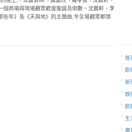
一個商場與現場觀眾歡度聖誕及倒數。沈震軒、李
那些年》及《天與地》的主題曲,令全場觀眾都情
首
即
新
娛
飲
生
廣