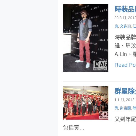
時裝品
20 3 月, 201
良
,
文詠珊
,
時裝品牌
維、周汶錡
A.Li
Read Po
群星除
1 1 月, 2012
勇
,
謝東閔
,
又到年尾
包括黃…