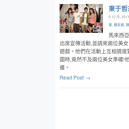
東于哲
9 10 月, 201
東
,
鍾采羲
,
馬來西
出席宣傳活動,並請來兩位美女「
遊戲。他們在活動上互相猜度
圍時,竟然不及兩位美女準確!
邊。
Read Post →