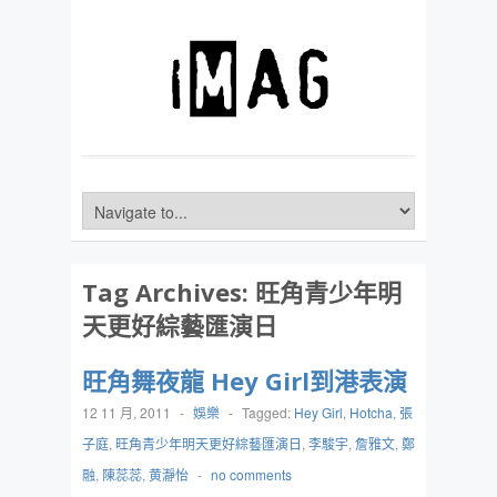
Tag Archives:
旺角青少年明
天更好綜藝匯演日
旺角舞夜龍 Hey Girl到港表演
12 11 月, 2011
-
娛樂
-
Tagged:
Hey Girl
,
Hotcha
,
張
子庭
,
旺角青少年明天更好綜藝匯演日
,
李駿宇
,
詹雅文
,
鄭
融
,
陳蕊蕊
,
黄瀞怡
-
no comments