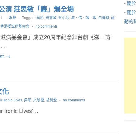
- 關於
公演 莊思敏「籮」爆全場
- 關
11
-
娛樂
-
Tagged:
吳彤
,
周慧敏
,
梁小冰
,
滋．情．識．取
,
白健恩
,
莊
動的
,
香港愛滋病基金會
-
no comments
滋病基金會」成立20周年紀念舞台劇《滋．情．
》…
st →
文化
r Ironic Lives
,
吳彤
,
文恩澄
,
胡凱澄
-
no comments
nic Lives’…