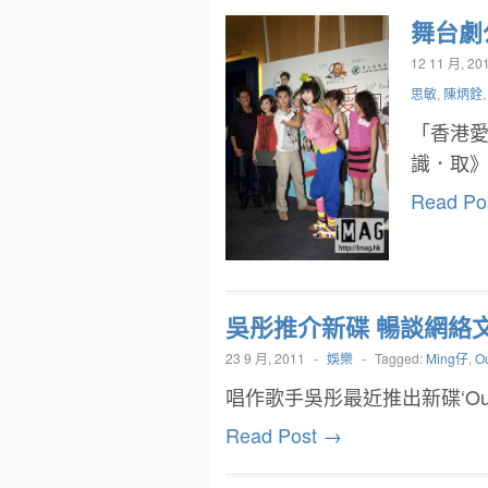
舞台劇
12 11 月, 20
思敏
,
陳炳銓
「香港愛
識．取
Read Po
吳彤推介新碟 暢談網絡
23 9 月, 2011
-
娛樂
-
Tagged:
Ming仔
,
Ou
唱作歌手吳彤最近推出新碟‘Our Iro
Read Post →