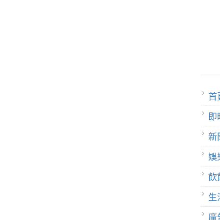
首
即
新
娛
飲
生
廣