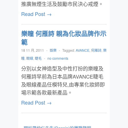
推廣無煙生活及鼓勵市民決心戒煙。
Read Post →
樂瞳 何雁詩 親為化妝品牌作示
範
18 11 月, 2011
-
娛樂
-
Tagged:
AVANCE
,
何雁詩
,
樂
瞳
,
眼線
,
睫毛
-
no comments
分別以女神造型及中性打扮的樂瞳及
何雁詩早前為日本品牌AVANCE睫毛
及眼線產品任模特兒,由專業化妝師即
場示範各款最新產品。
Read Post →
- 關於羅仲仁先生(Dennis)的離職聲明