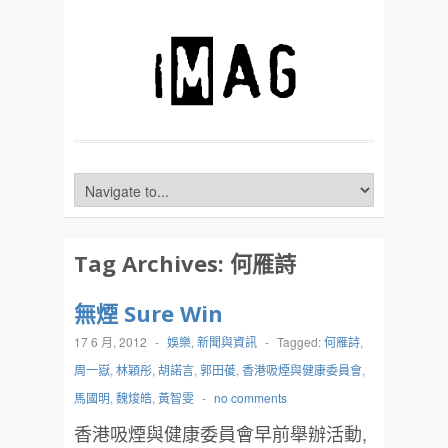
Tag Archives:
何雁詩
無煙 Sure Win
17 6 月, 2012
-
娛樂
,
新聞與資訊
-
Tagged:
何雁詩
,
周一嶽
,
林穎彤
,
胡諾言
,
郭田葰
,
香港吸煙與健康委員會
,
馬國明
,
魏焌皓
,
黃智雯
-
no comments
香港吸煙與健康委員會早前舉辦活動,