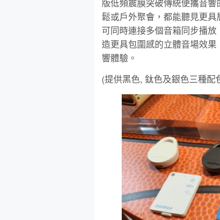
版低頻震膜突破傳統便攜音響
鬆或戶外聚會，都能聽見更具層次
可同時連接多個音箱同步播放
造更具包圍感的立體音場效果
響體驗。
(提供黑色, 鈦色及銀色三種配色, 