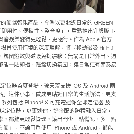
常的便攜智能產品，今季以更貼近日常的 GREEN
結合「即用性、便攜性、整合度」，重點推出升級版 1-
，把聲音娛樂變得更輕鬆、更隨行。作為 Apple 官方
戶場景使用情境的深度理解，將『移動磁吸 Hi-Fi』
、氛圍燈效與磁吸免提體驗；無論是日常外出、週
都能一貼即播、輕鬆切換氛圍，讓日常更有節奏感
位器首度登場，破天荒支援 iOS 及 Android 兩
品」這件小事，做成更貼近日常的生活解法，更支
系列包括 Pinpop² X 可充電迷你全球定位器 及
可充電迷你全球定位器，以更迷你、好搭配的體積融入日常，
李，都能更輕鬆管理，讓出門少一點慌亂、多一點
，不論用戶使用 iPhone 或 Android，都能