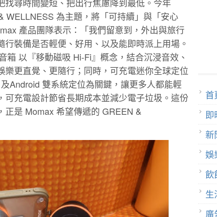
把找尋時間變短、把出行焦慮降到最低。今年
REEN & WELLNESS 為主題，將「可持續」與「安心
max 產品團隊表示：「我們留意到，外出與旅行
隨行裝備是否輕便、好用、以及能即時派上用場。
吸無線音箱 以『移動磁吸 Hi-Fi』概念，結合沉浸音效、
娛樂更直覺、更隨行；同時，可充電迷你全球定位
 及Android 雙系統定位為關鍵，讓更多人都能輕
首
，可充電設計節省長期成本並減少電子垃圾。這份
 Momax 希望傳遞的 GREEN &
即
新
娛
飲
生
廣