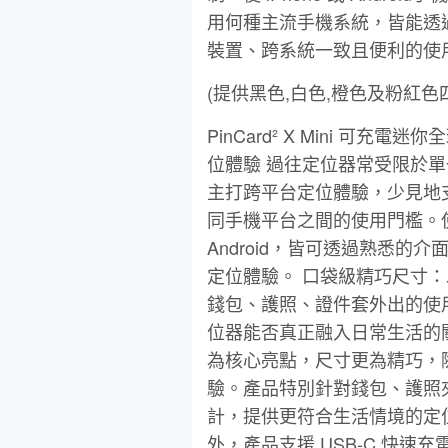
用何種主流手機系統，皆能透
裝置、跨系統一致且便利的使
(提供黑色,白色,橙色及粉紅色四種
PinCard² X Mini 可充電
位體驗 過往定位器常受限於單一平
主打跨平台定位體驗，少見地支援 App
同手機平台之間的使用門檻。使
Android，皆可透過熟悉
定位體驗。 口袋級精巧尺寸
錢包、護照、證件套外出的使
位器能否真正融入日常生活的關鍵。
為核心亮點，尺寸更為精巧，
驗。產品特別針對錢包、護照
計，提供更符合生活情境的定
外，產品支援 USB-C 快