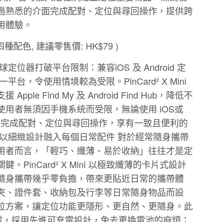
過熟悉的介面完成配對、定位與尋回操作，提供跨
用體驗。
配色, 建議零售價: HK$79 )
迷你全球定位器打破平台限制：兼容iOS 及 Android 定
台，令使用情境較為受限。PinCard² X Mini
le Find My 及 Android Find Hub，降低不
用者無須因手機系統而受限，無論使用 iOS或
的介面完成配對、定位與尋回操作，享有一致且便利的
：以細緻設計融入每個日常配件 對於經常隨身攜帶
用者而言，「輕巧、纖薄、易於收納」往往才是定
PinCard² X Mini 以極致纖薄的卡片式設計
隨身攜帶幾乎零負擔，帶來更貼近日常的攜帶體
夾、證件套、收納包及行李等日常隨身物品而設
位方案，讓定位功能更隱形、更自然、更隨身。此
速充電，採用先進可充電設計，免去更換電池的麻煩；