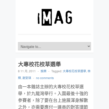
大專校花校草選舉
8 11 月, 2011
-
娛樂
-
Tagged:
大專校花校草選舉
,
林
輝
,
謝安琪
-
no comments
由一本雜誌主辦的大專校花校草選
舉，於九龍灣舉行。入圍最後十強的
參賽者，除了要在台上施展渾身解數
之外，亦需要應付一連串的對答環節