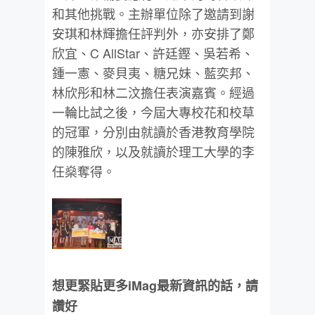
和其他挑戰。主辦單位除了邀請到謝
安琪和林輝擔任評判外，亦安排了鄭
欣宜、C AllStar、許廷鏗、吳若希、
鍾一憲、麥貝夷、糖兄妹、藍奕邦、
林欣彤和林二汶擔任表演嘉賓。經過
一輪比試之後，今屆大專校花和校草
的冠軍，分別由就讀於香港教育學院
的陳雅欣，以及就讀於理工大學的李
任燊奪得。
想更緊貼更多iMag最新資訊的話，請
讚好